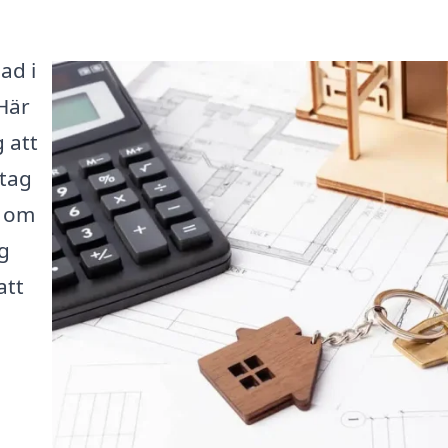
ad i
 Här
 att
etag
t om
g
att