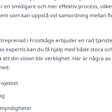
r en smidigare och mer effektiv process, vilke
blem som kan uppstå vid samordning mellan fl
treprenad i Frostkåge erbjuder en rad tjänst
s expertis kan du få hjälp med både stora o
 att din vision blir verklighet. Här är några av
 med:
rojektet
ng
 myndigheter