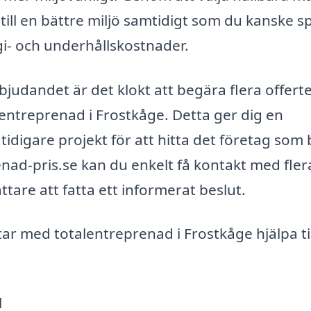
ill en bättre miljö samtidigt som du kanske s
i- och underhållskostnader.
rbjudandet är det klokt att begära flera offert
lentreprenad i Frostkåge. Detta ger dig en
 tidigare projekt för att hitta det företag som 
ad-pris.se kan du enkelt få kontakt med fler
ättare att fatta ett informerat beslut.
r med totalentreprenad i Frostkåge hjälpa til
l