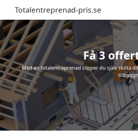
Totalentreprenad-pris.se
Få 3 offe
Med en totalentreprenad slipper du själv sköta dit
tillbygg