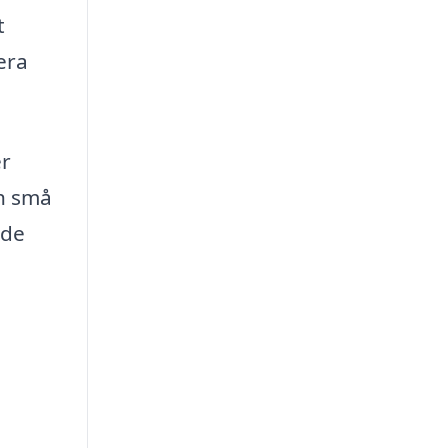
t
era
er
ch små
 de