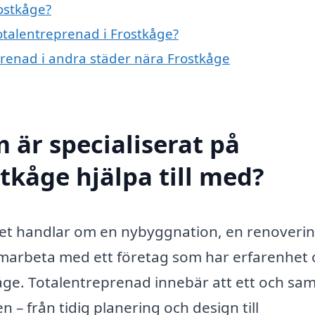
ostkåge?
totalentreprenad i Frostkåge?
eprenad i andra städer nära Frostkåge
 är specialiserat på
tkåge hjälpa till med?
det handlar om en nybyggnation, en renoveri
samarbeta med ett företag som har erfarenhet
åge. Totalentreprenad innebär att ett och s
 – från tidig planering och design till