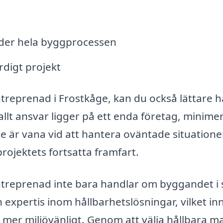
nder hela byggprocessen
rdigt projekt
treprenad i Frostkåge, kan du också lättare h
 allt ansvar ligger på ett enda företag, minime
e är vana vid att hantera oväntade situatione
ojektets fortsatta framfart.
entreprenad inte bara handlar om byggandet i 
xpertis inom hållbarhetslösningar, vilket in
t mer miljövänligt. Genom att välja hållbara ma