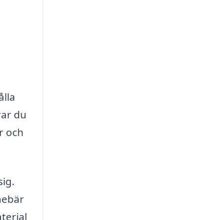
ålla
rar du
r och
sig.
nebär
terial