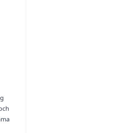
ng
 och
amma