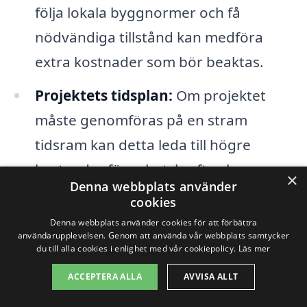
följa lokala byggnormer och få
nödvändiga tillstånd kan medföra
extra kostnader som bör beaktas.
Projektets tidsplan:
Om projektet
måste genomföras på en stram
tidsram kan detta leda till högre
kostnader för arbetskraft och
×
Denna webbplats använder
eventuell övertidsarbete.
cookies
Denna webbplats använder cookies för att förbättra
Genom att överväga dessa faktorer kan
användarupplevelsen. Genom att använda vår webbplats samtycker
du till alla cookies i enlighet med vår cookiepolicy.
Läs mer
du få en bättre uppskattning av vad
ACCEPTERA ALLA
AVVISA ALLT
totalentreprenad i Främmestad kan