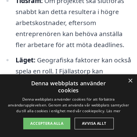
Tidsram:
Om projektet ska slutföras
snabbt kan detta resultera i högre
arbetskostnader, eftersom
entreprenören kan behöva anställa
fler arbetare för att möta deadlines.
Läget:
Geografiska faktorer kan också
spela en roll. I Fjällastorp kan
×
transportkostnader och lokal
Denna webbplats använder
cookies
arbetskrafts tillgång påverka priserna.
Denna webbplats använder cookies för att förbättra
användarupplevelsen. Genom att använda vår webbplats samtycker
För att få en så noggrann uppskattning
du till alla cookies i enlighet med vår cookiepolicy.
Läs mer
som möjligt av priset på totalentreprenad
ACCEPTERA ALLA
AVVISA ALLT
i Fjällastorp är det alltid en bra idé att