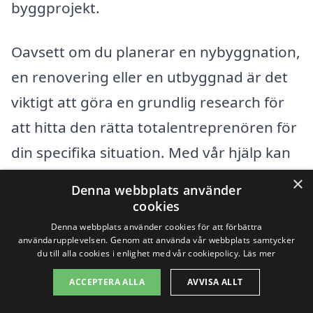
byggprojekt.
Oavsett om du planerar en nybyggnation,
en renovering eller en utbyggnad är det
viktigt att göra en grundlig research för
att hitta den rätta totalentreprenören för
din specifika situation. Med vår hjälp kan
du få en överblick över de olika företagen
×
Denna webbplats använder
som erbjuder totalentreprenad i
cookies
Eldsberga och hitta det bästa
Denna webbplats använder cookies för att förbättra
användarupplevelsen. Genom att använda vår webbplats samtycker
erbjudandet för just ditt projekt.
du till alla cookies i enlighet med vår cookiepolicy.
Läs mer
ACCEPTERA ALLA
AVVISA ALLT
Få 3 erbjudanden, gratis och utan