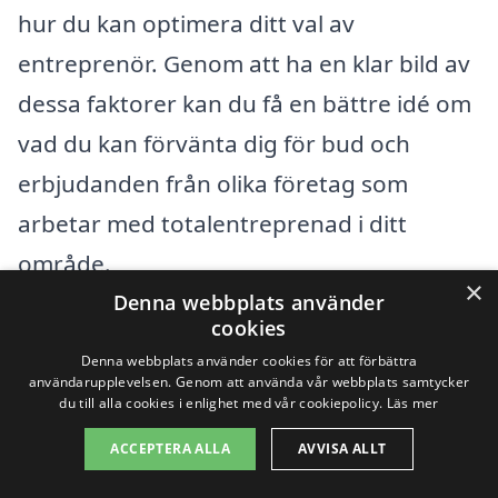
hur du kan optimera ditt val av
entreprenör. Genom att ha en klar bild av
dessa faktorer kan du få en bättre idé om
vad du kan förvänta dig för bud och
erbjudanden från olika företag som
arbetar med totalentreprenad i ditt
område.
×
Denna webbplats använder
cookies
Några av de mest avgörande faktorerna
Denna webbplats använder cookies för att förbättra
som påverkar priset inkluderar:
användarupplevelsen. Genom att använda vår webbplats samtycker
du till alla cookies i enlighet med vår cookiepolicy.
Läs mer
Projektets storlek och komplexitet:
ACCEPTERA ALLA
AVVISA ALLT
Ju större och mer komplext projektet