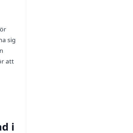
för
na sig
en
r att
d i