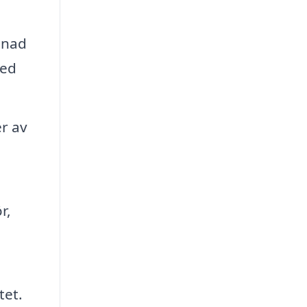
enad
med
r av
r,
tet.