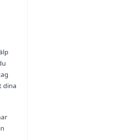
älp
du
tag
t dina
nar
an