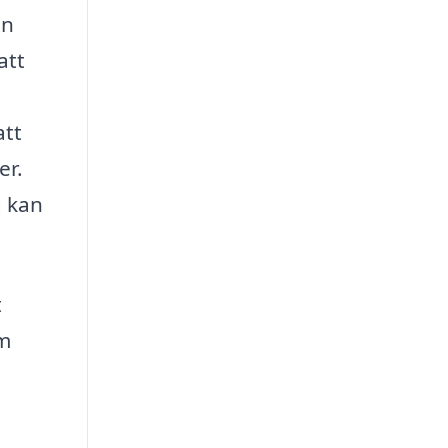
en
att
att
er.
d kan
t
om