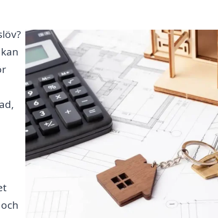
slöv?
 kan
ör
ad,
et
v och