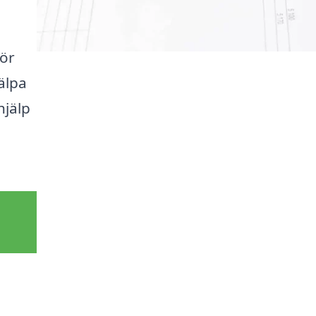
för
jälpa
hjälp