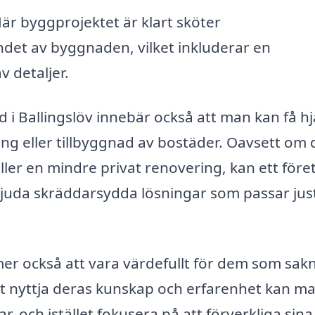
är byggprojektet är klart sköter
et av byggnaden, vilket inkluderar en
 detaljer.
d i Ballingslöv innebär också att man kan få hj
ng eller tillbyggnad av bostäder. Oavsett om 
ller en mindre privat renovering, kan ett före
juda skräddarsydda lösningar som passar jus
er också att vara värdefullt för dem som sak
 nyttja deras kunskap och erfarenhet kan m
, och istället fokusera på att förverkliga sina