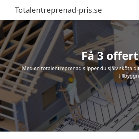
Totalentreprenad-pris.se
Få 3 offer
Med en totalentreprenad slipper du själv sköta dit
tillbyggn