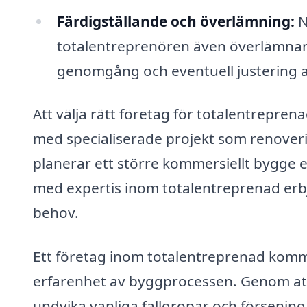
Färdigställande och överlämning:
N
totalentreprenören även överlämnand
genomgång och eventuell justering av
Att välja rätt företag för totalentreprena
med specialiserade projekt som renoveri
planerar ett större kommersiellt bygge e
med expertis inom totalentreprenad erb
behov.
Ett företag inom totalentreprenad komm
erfarenhet av byggprocessen. Genom att
undvika vanliga fallgropar och förseningar