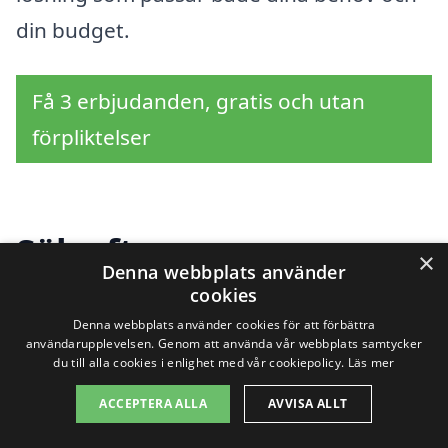
din budget.
Få 3 erbjudanden, gratis och utan
förpliktelser
Sök efter en
×
Denna webbplats använder
professionell för
cookies
Denna webbplats använder cookies för att förbättra
totalentreprenad i
användarupplevelsen. Genom att använda vår webbplats samtycker
du till alla cookies i enlighet med vår cookiepolicy.
Läs mer
andra städer nära
ACCEPTERA ALLA
AVVISA ALLT
Sösdala