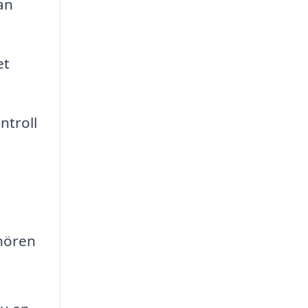
an
et
ntroll
nören