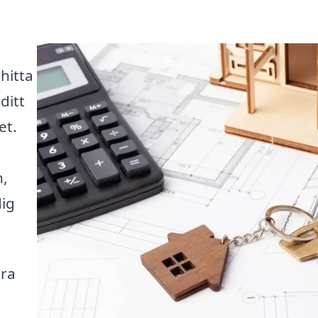
 hitta
ditt
et.
n,
dig
ära