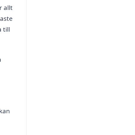
 allt
gaste
till
a
 kan