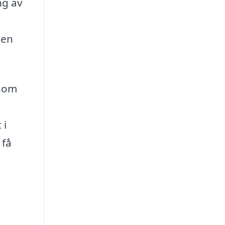
ng av
 en
enom
 i
 få