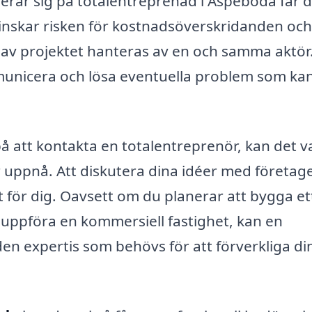
serar sig på totalentreprenad i Aspeboda får 
nskar risken för kostnadsöverskridanden och
r av projektet hanteras av en och samma aktör
unicera och lösa eventuella problem som ka
på att kontakta en totalentreprenör, kan det v
ar uppnå. Att diskutera dina idéer med företag
t för dig. Oavsett om du planerar att bygga et
 uppföra en kommersiell fastighet, kan en
en expertis som behövs för att förverkliga di