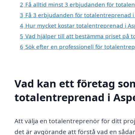
2
Få alltid minst 3 erbjudanden för total
3
Få 3 erbjudanden för totalentreprenad i
4
Hur mycket kostar totalentreprenad i A
5
Vad hjälper till att bestämma priset på
6
Sök efter en professionell för totalent
Vad kan ett företag som
totalentreprenad i Asp
Att välja en totalentreprenör för ditt pr
det är avgörande att förstå vad en såda