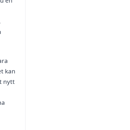
du en
.
n
ara
et kan
t nytt
na