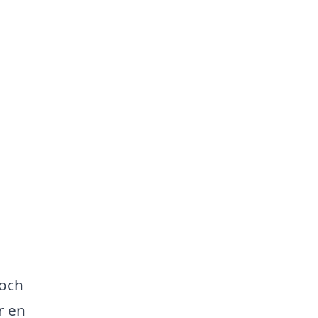
 och
r en