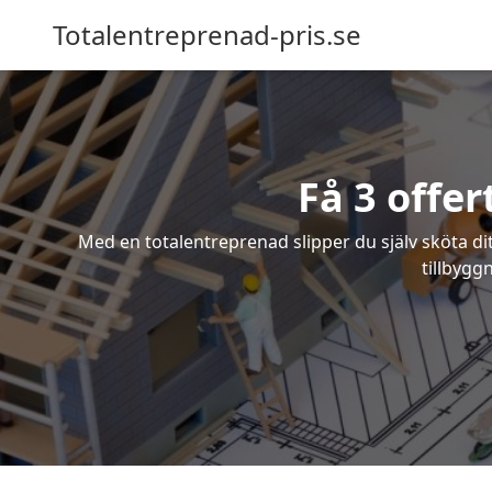
Totalentreprenad-pris.se
Få 3 offe
Med en totalentreprenad slipper du själv sköta dit
tillbygg