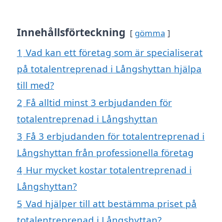
Innehållsförteckning
gömma
1
Vad kan ett företag som är specialiserat
på totalentreprenad i Långshyttan hjälpa
till med?
2
Få alltid minst 3 erbjudanden för
totalentreprenad i Långshyttan
3
Få 3 erbjudanden för totalentreprenad i
Långshyttan från professionella företag
4
Hur mycket kostar totalentreprenad i
Långshyttan?
5
Vad hjälper till att bestämma priset på
totalentreprenad i Långshyttan?