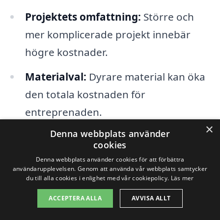
Projektets omfattning:
Större och
mer komplicerade projekt innebär
högre kostnader.
Materialval:
Dyrare material kan öka
den totala kostnaden för
entreprenaden.
×
Denna webbplats använder
Arbetskostnader:
Erfarna
cookies
hantverkare kan kosta mer men ge
Denna webbplats använder cookies för att förbättra
användarupplevelsen. Genom att använda vår webbplats samtycker
bättre resultat.
du till alla cookies i enlighet med vår cookiepolicy.
Läs mer
Bygglov och regler:
Eventuella
ACCEPTERA ALLA
AVVISA ALLT
kostnader kopplade till