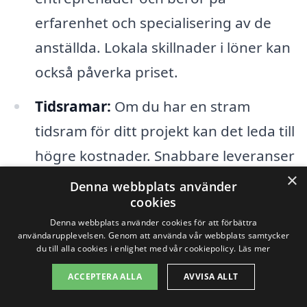
erfarenhet och specialisering av de
anställda. Lokala skillnader i löner kan
också påverka priset.
Tidsramar:
Om du har en stram
tidsram för ditt projekt kan det leda till
högre kostnader. Snabbare leveranser
×
och extra resurser krävs ibland för att
Denna webbplats använder
cookies
uppfylla deadlines.
Denna webbplats använder cookies för att förbättra
Lagkrav och tillstånd:
Bygglov och
användarupplevelsen. Genom att använda vår webbplats samtycker
du till alla cookies i enlighet med vår cookiepolicy.
Läs mer
andra tillstånd som behövs för
ACCEPTERA ALLA
AVVISA ALLT
projektet kan påverka kostnaden. Att