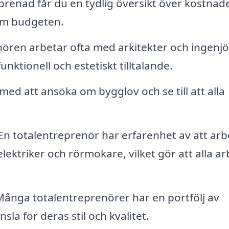
renad får du en tydlig översikt över kostnad
nom budgeten.
nören arbetar ofta med arkitekter och ingenjö
nktionell och estetiskt tilltalande.
 med att ansöka om bygglov och se till att alla
n totalentreprenör har erfarenhet av att arb
elektriker och rörmokare, vilket gör att alla a
Många totalentreprenörer har en portfölj av
sla för deras stil och kvalitet.