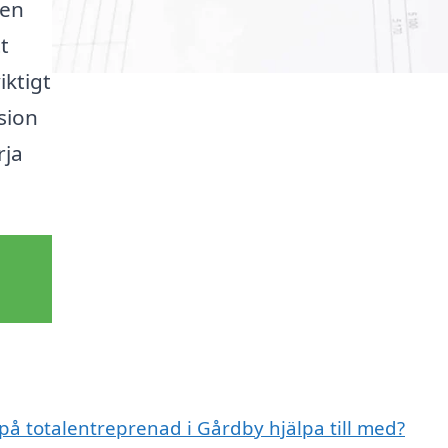
den
t
iktigt
sion
rja
 på totalentreprenad i Gårdby hjälpa till med?