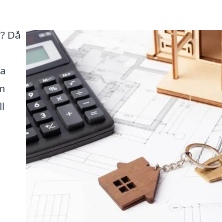
y? Då
ta
m
l