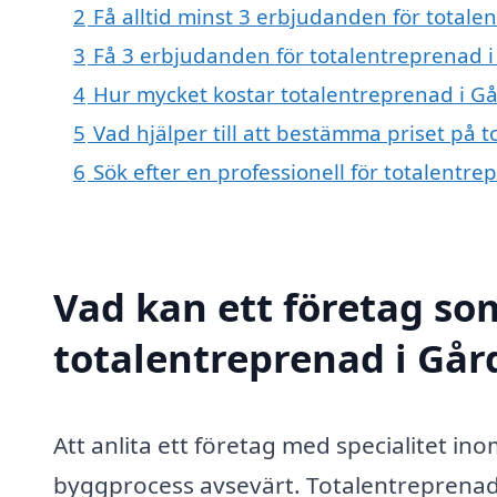
2
Få alltid minst 3 erbjudanden för total
3
Få 3 erbjudanden för totalentreprenad i
4
Hur mycket kostar totalentreprenad i G
5
Vad hjälper till att bestämma priset på 
6
Sök efter en professionell för totalentr
Vad kan ett företag som
totalentreprenad i Gård
Att anlita ett företag med specialitet in
byggprocess avsevärt. Totalentreprenad 