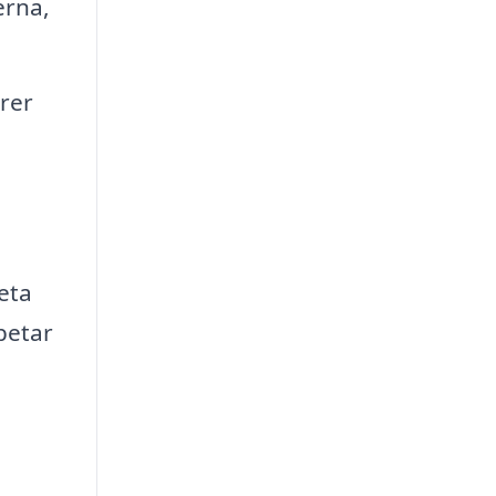
erna,
rer
eta
rbetar