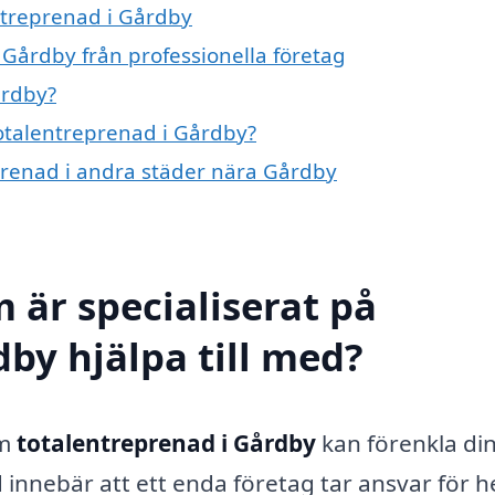
entreprenad i Gårdby
 Gårdby från professionella företag
årdby?
totalentreprenad i Gårdby?
eprenad i andra städer nära Gårdby
 är specialiserat på
by hjälpa till med?
om
totalentreprenad i Gårdby
kan förenkla di
innebär att ett enda företag tar ansvar för h