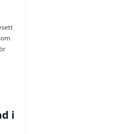
vsett
 som
för
d i