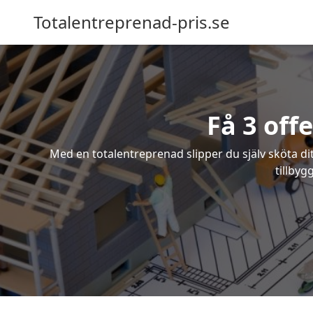
Totalentreprenad-pris.se
Få 3 off
Med en totalentreprenad slipper du själv sköta dit
tillbyg