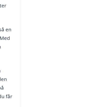
ter
så en
. Med
h
h
den
på
du får