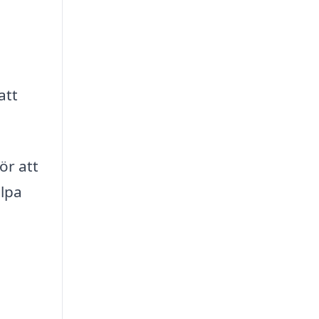
att
ör att
älpa