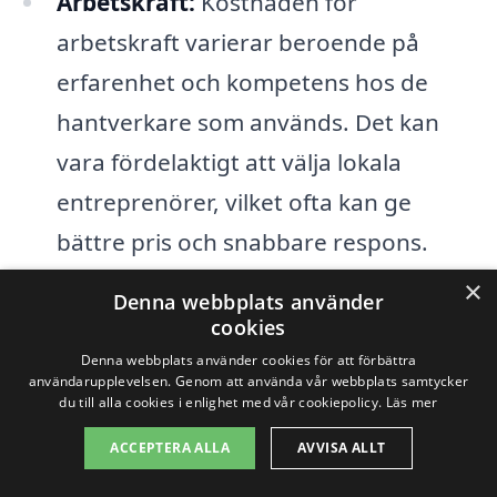
Arbetskraft:
Kostnaden för
arbetskraft varierar beroende på
erfarenhet och kompetens hos de
hantverkare som används. Det kan
vara fördelaktigt att välja lokala
entreprenörer, vilket ofta kan ge
bättre pris och snabbare respons.
×
Tidsramar:
Om projektet har en
Denna webbplats använder
cookies
snabb tidsram kan det leda till högre
Denna webbplats använder cookies för att förbättra
kostnader, särskilt om extra resurser
användarupplevelsen. Genom att använda vår webbplats samtycker
du till alla cookies i enlighet med vår cookiepolicy.
Läs mer
behöver sättas in för att uppfylla
ACCEPTERA ALLA
AVVISA ALLT
deadlines.