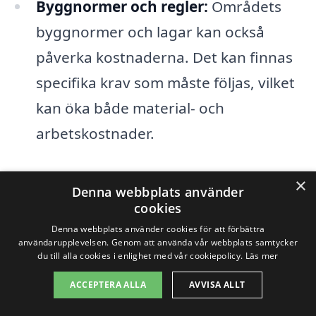
Byggnormer och regler:
Områdets
byggnormer och lagar kan också
påverka kostnaderna. Det kan finnas
specifika krav som måste följas, vilket
kan öka både material- och
arbetskostnader.
För att få en exakt offert på
×
Denna webbplats använder
totalentreprenad i Veinge
cookies
rekommenderas det att du inhämtar flera
Denna webbplats använder cookies för att förbättra
användarupplevelsen. Genom att använda vår webbplats samtycker
offerter från olika entreprenörer. Genom
du till alla cookies i enlighet med vår cookiepolicy.
Läs mer
att jämföra pristillbud och tjänster kan du
ACCEPTERA ALLA
AVVISA ALLT
försäkra dig om att du får det bästa