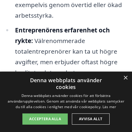
exempelvis genom övertid eller ökad
arbetsstyrka.
Entreprenörens erfarenhet och
rykte:
Välrenommerade
totalentreprenörer kan ta ut högre
avgifter, men erbjuder oftast högre
kvalitet och trygghet.
×
Denna webbplats använder
cookies
För att få en bättre översikt över vad
Denna webbplats använder cookies för att förbättra
totalentreprenad i Västra Bodarna kan
användarupplevelsen. Genom att använda vår webbplats samtycker
du till alla cookies i enlighet med vår cookiepolicy.
Läs mer
kosta, rekommenderar vi att du begär in
ACCEPTERA ALLA
AVVISA ALLT
flera olika offerter från lokala