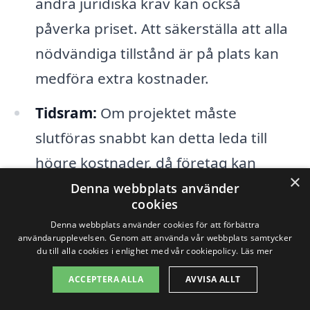
andra juridiska krav kan också
påverka priset. Att säkerställa att alla
nödvändiga tillstånd är på plats kan
medföra extra kostnader.
Tidsram:
Om projektet måste
slutföras snabbt kan detta leda till
högre kostnader, då företag kan
×
behöva öka arbetstiden eller anlita
Denna webbplats använder
cookies
mer arbetskraft.
Denna webbplats använder cookies för att förbättra
användarupplevelsen. Genom att använda vår webbplats samtycker
du till alla cookies i enlighet med vår cookiepolicy.
Läs mer
För att få en rättvisande och
konkurrenskraftig offert på
ACCEPTERA ALLA
AVVISA ALLT
totalentreprenad i Västerberg, är det