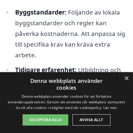
Byggstandarder:
Följande av lokala
byggstandarder och regler kan
påverka kostnaderna. Att anpassa sig
till specifika krav kan kräva extra
arbete.
Tidigare erfarenhet:
Utbildning och
×
erfarenhet hos den valda
Denna webbplats använder
cookies
totalentreprenören kan också påverka
Denna webbplats använder cookies för att förbättra
kostnaden. Mer erfarna
användarupplevelsen. Genom att använda vår webbplats samtycker
du till alla cookies i enlighet med vår cookiepolicy.
Läs mer
entreprenörer kan ibland ta ut högre
ACCEPTERA ALLA
AVVISA ALLT
avgifter, men detta kan också