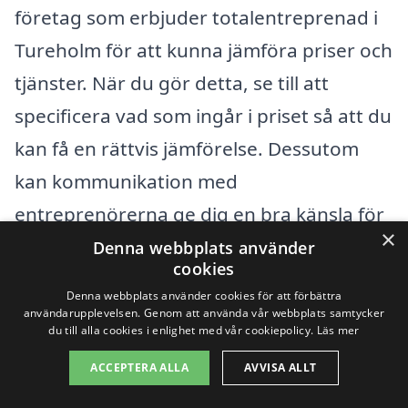
företag som erbjuder totalentreprenad i
Tureholm för att kunna jämföra priser och
tjänster. När du gör detta, se till att
specificera vad som ingår i priset så att du
kan få en rättvis jämförelse. Dessutom
kan kommunikation med
entreprenörerna ge dig en bra känsla för
×
deras professionella erfarenhet och
Denna webbplats använder
cookies
kundservice, vilket är avgörande för att
Denna webbplats använder cookies för att förbättra
genomföra ett framgångsrikt projekt.
användarupplevelsen. Genom att använda vår webbplats samtycker
du till alla cookies i enlighet med vår cookiepolicy.
Läs mer
Oavsett om du planerar att bygga ett nytt
ACCEPTERA ALLA
AVVISA ALLT
hem eller renovera ett befintligt