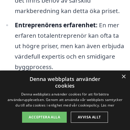
det finns behov av särskild
markberedning kan detta öka priset.
Entreprenörens erfarenhet:
En mer
erfaren totalentreprenör kan ofta ta
ut högre priser, men kan även erbjuda
värdefull expertis och en smidigare
byggprocess.
×
Denna webbplats använder
För att få en rättvis prisuppskattning är
cookies
Denna webbplats använder cookies för att förbättra
det klokt att be om flera erbjudanden från
användarupplevelsen. Genom att använda vår webbplats samtycker
olika entreprenörer i Trödje. Detta ger dig
du till alla cookies i enlighet med vår cookiepolicy.
Läs mer
möjlighet att jämföra priser och tjänster
ACCEPTERA ALLA
AVVISA ALLT
så att du kan hitta den bästa lösningen