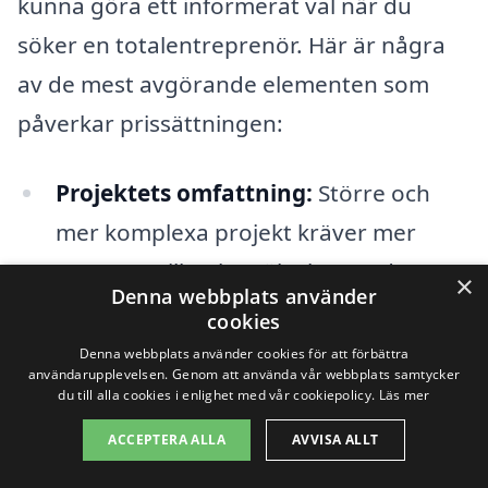
kunna göra ett informerat val när du
söker en totalentreprenör. Här är några
av de mest avgörande elementen som
påverkar prissättningen:
Projektets omfattning:
Större och
mer komplexa projekt kräver mer
resurser, vilket kan öka kostnaderna.
×
Denna webbplats använder
Om du planerar att bygga ett stort
cookies
hus eller en kommersiell fastighet,
Denna webbplats använder cookies för att förbättra
användarupplevelsen. Genom att använda vår webbplats samtycker
kommer detta att återspeglas i
du till alla cookies i enlighet med vår cookiepolicy.
Läs mer
offerten.
ACCEPTERA ALLA
AVVISA ALLT
Materialval:
Kvaliteten och typen av