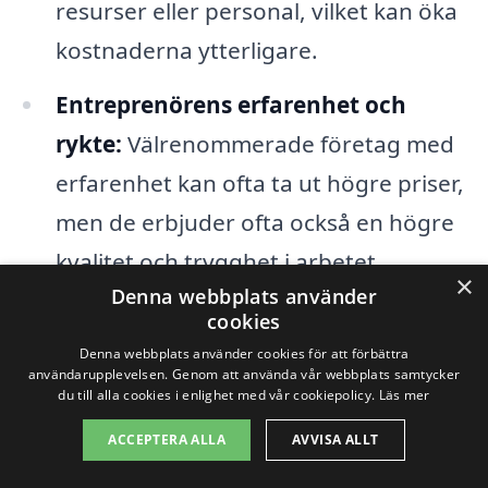
resurser eller personal, vilket kan öka
kostnaderna ytterligare.
Entreprenörens erfarenhet och
rykte:
Välrenommerade företag med
erfarenhet kan ofta ta ut högre priser,
men de erbjuder ofta också en högre
kvalitet och trygghet i arbetet.
×
Denna webbplats använder
Bygglov och regler:
Eventuella
cookies
kostnader relaterade till bygglov och
Denna webbplats använder cookies för att förbättra
användarupplevelsen. Genom att använda vår webbplats samtycker
andra regulativa krav kan också
du till alla cookies i enlighet med vår cookiepolicy.
Läs mer
påverka den slutliga kostnaden för
ACCEPTERA ALLA
AVVISA ALLT
totalentreprenaden.