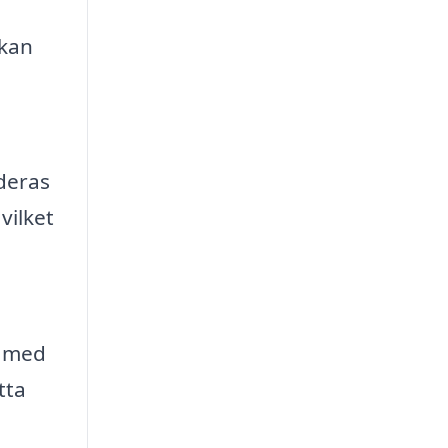
 kan
deras
vilket
t med
tta