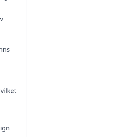
av
inns
vilket
sign