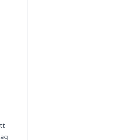
tt
tag