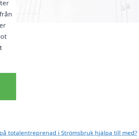
fter
från
er
mot
t
!
 på totalentreprenad i Strömsbruk hjälpa till med?