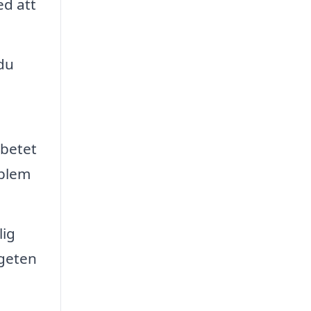
ed att
du
rbetet
oblem
lig
dgeten