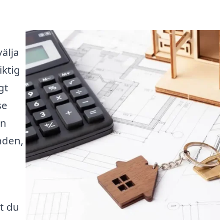
älja
iktig
gt
se
an
nden,
tt du