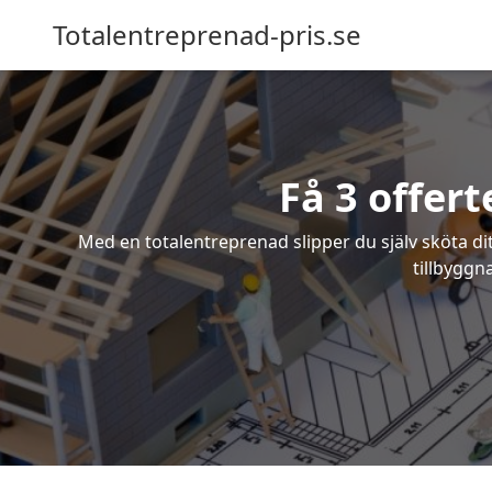
Totalentreprenad-pris.se
Få 3 offer
Med en totalentreprenad slipper du själv sköta dit
tillbyggn