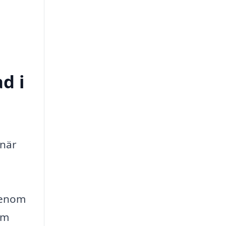
d i
 när
 Genom
om