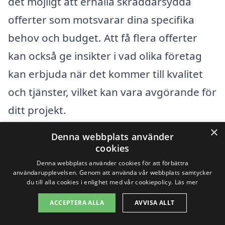
det möjligt att erhålla skräddarsydda
offerter som motsvarar dina specifika
behov och budget. Att få flera offerter
kan också ge insikter i vad olika företag
kan erbjuda när det kommer till kvalitet
och tjänster, vilket kan vara avgörande för
ditt projekt.
×
Denna webbplats använder
Få 3 erbjudanden, gratis och utan
cookies
förpliktelser
Denna webbplats använder cookies för att förbättra
användarupplevelsen. Genom att använda vår webbplats samtycker
du till alla cookies i enlighet med vår cookiepolicy.
Läs mer
ACCEPTERA ALLA
AVVISA ALLT
Sök efter en