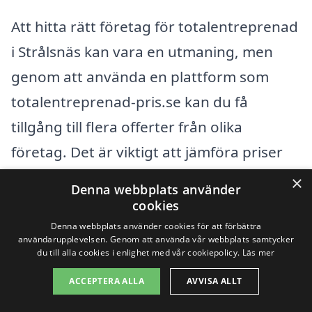
Att hitta rätt företag för totalentreprenad
i Strålsnäs kan vara en utmaning, men
genom att använda en plattform som
totalentreprenad-pris.se kan du få
tillgång till flera offerter från olika
företag. Det är viktigt att jämföra priser
och tjänster för att hitta det alternativ
×
Denna webbplats använder
som bäst passar ditt projekt. Att samla
cookies
information om olika entreprenörer
Denna webbplats använder cookies för att förbättra
användarupplevelsen. Genom att använda vår webbplats samtycker
hjälper dig att fatta ett informerat beslut
du till alla cookies i enlighet med vår cookiepolicy.
Läs mer
och säkerställa att din totalentreprenad
ACCEPTERA ALLA
AVVISA ALLT
blir så effektiv och kostnadseffektiv som