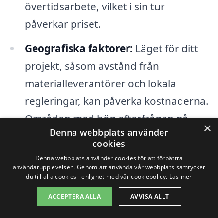
övertidsarbete, vilket i sin tur
påverkar priset.
Geografiska faktorer:
Läget för ditt
projekt, såsom avstånd från
materialleverantörer och lokala
regleringar, kan påverka kostnaderna.
Områden med hög efterfrågan på
×
Denna webbplats använder
entreprenadtjänster kan också
cookies
uppleva högre priser.
Denna webbplats använder cookies för att förbättra
användarupplevelsen. Genom att använda vår webbplats samtycker
du till alla cookies i enlighet med vår cookiepolicy.
Läs mer
Genom att noggrant överväga dessa
ACCEPTERA ALLA
AVVISA ALLT
faktorer och diskutera dem med