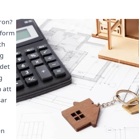
bron?
ttform
ch
ig
 det
g
 att
sar
en