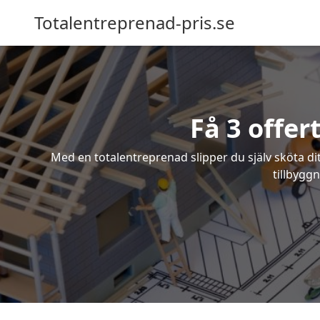
Totalentreprenad-pris.se
Få 3 offer
Med en totalentreprenad slipper du själv sköta dit
tillbygg