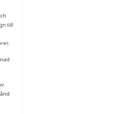
och
n till
rer.
enad
av
tånd