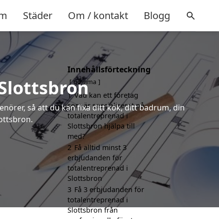
m
Städer
Om / kontakt
Blogg
Innehållsförteckning
 Slottsbron
gömma
1
Vad kan ett företag
som är specialiserat på
örer, så att du kan fixa ditt kök, ditt badrum, din
totalentreprenad i
ottsbron.
Slottsbron hjälpa till
med?
2
Få alltid minst 3
erbjudanden för
totalentreprenad i
Slottsbron
3
Få 3 erbjudanden för
totalentreprenad i
Slottsbron från