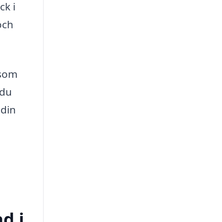
ck i
och
 som
 du
 din
d i