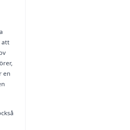
ra
 att
hov
örer,
r en
en
också