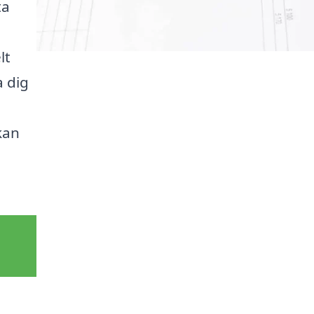
ta
lt
a dig
kan