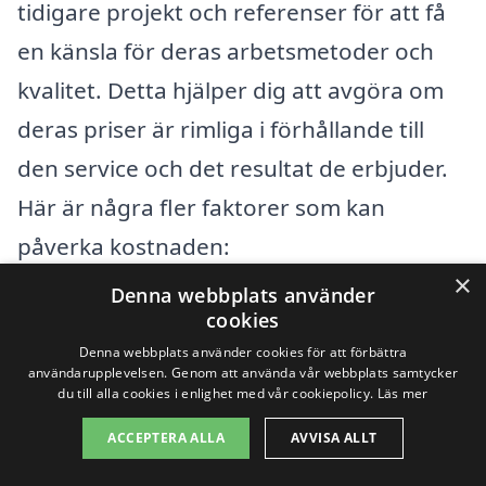
tidigare projekt och referenser för att få
en känsla för deras arbetsmetoder och
kvalitet. Detta hjälper dig att avgöra om
deras priser är rimliga i förhållande till
den service och det resultat de erbjuder.
Här är några fler faktorer som kan
påverka kostnaden:
×
Denna webbplats använder
Materialval:
Valet av byggmaterial
cookies
kan stora skillnader i pris. Hållbart
Denna webbplats använder cookies för att förbättra
användarupplevelsen. Genom att använda vår webbplats samtycker
material kan i första hand verka
du till alla cookies i enlighet med vår cookiepolicy.
Läs mer
dyrare, men kan spara pengar på lång
ACCEPTERA ALLA
AVVISA ALLT
sikt.