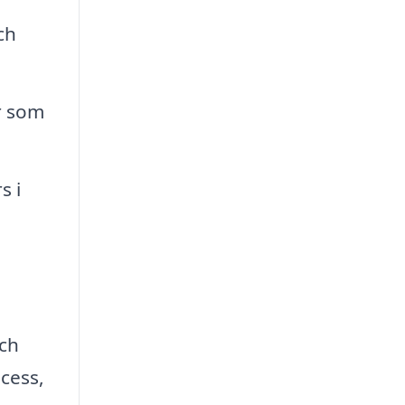
ch
er som
s i
och
cess,