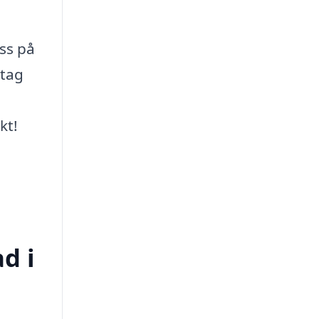
ss på
etag
kt!
d i