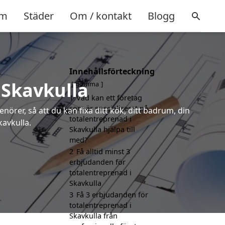
m
Städer
Om / kontakt
Blogg
Innehållsförteckning
 Skavkulla
gömma
1
Vad kan ett företag
som är specialiserat på
örer, så att du kan fixa ditt kök, ditt badrum, din
totalentreprenad i
kavkulla.
Skavkulla hjälpa till
med?
2
Få alltid minst 3
erbjudanden för
totalentreprenad i
Skavkulla
3
Få 3 erbjudanden för
totalentreprenad i
Skavkulla från