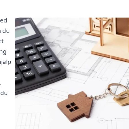
med
m du
tt
ing
jälp
,
 du