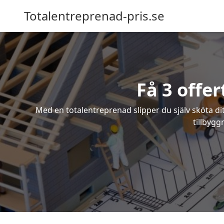
Totalentreprenad-pris.se
Få 3 offe
Med en totalentreprenad slipper du själv sköta dit
tillbygg