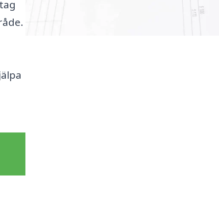
etag
råde.
jälpa