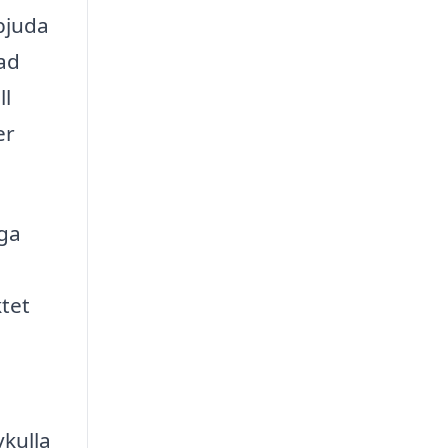
rbjuda
ad
ll
er
iga
tet
vkulla