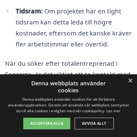
Tidsram:
Om projektet har en tight
tidsram kan detta leda till högre
kostnader, eftersom det kanske kräver
fler arbetstimmar eller övertid.
När du söker efter totalentreprenad i
Segersta, är det viktigt att ta kontakt med
×
Denna webbplats använder
flera entreprenörer för att få olika
cookies
offerter. Att jämföra dessa erbjuder en
Denna webbplats använder cookies för att förbättra
användarupplevelsen. Genom att använda vår webbplats samtycker
bra överblick över den marknadspriser
du till alla cookies i enlighet med vår cookiepolicy.
Läs mer
som gäller för ditt specifika projekt. Det
ACCEPTERA ALLA
AVVISA ALLT
kan också vara fördelaktigt att fråga om