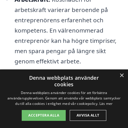
arbetskraft varierar beroende på
entreprenörens erfarenhet och
kompetens. En välrenommerad
entreprenör kan ha högre timpriser,
men spara pengar på längre sikt
genom effektivt arbete.
×
Tidsramar:
Om projektet ska
Denna webbplats använder
cookies
genomföras under kort tid kan det
Denna webbplats använder cookies för att förbättra
leda till extra kostnader. Akuta
användarupplevelsen. Genom att använda vår webbplats samtycker
du till alla cookies i enlighet med vår cookiepolicy.
Läs mer
arbeten och övertidsarbete gör att
resultatet kan bli dyrare.
ACCEPTERA ALLA
AVVISA ALLT