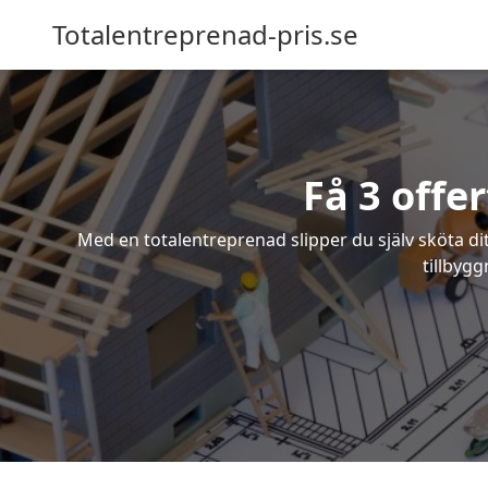
Totalentreprenad-pris.se
Få 3 offe
Med en totalentreprenad slipper du själv sköta dit
tillbygg