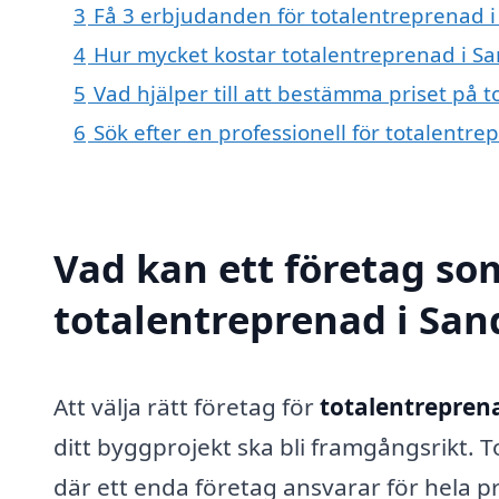
3
Få 3 erbjudanden för totalentreprenad i 
4
Hur mycket kostar totalentreprenad i Sa
5
Vad hjälper till att bestämma priset på 
6
Sök efter en professionell för totalentr
Vad kan ett företag som
totalentreprenad i Sand
Att välja rätt företag för
totalentrepren
ditt byggprojekt ska bli framgångsrikt.
där ett enda företag ansvarar för hela pro