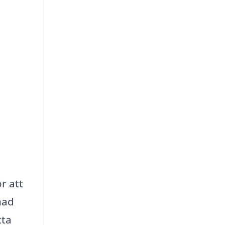
r att
nad
tta