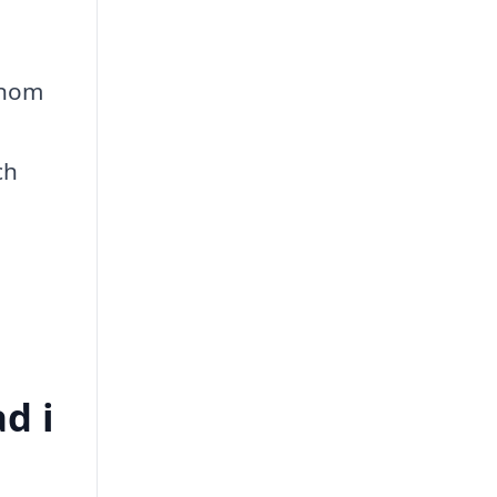
enom
ch
d i