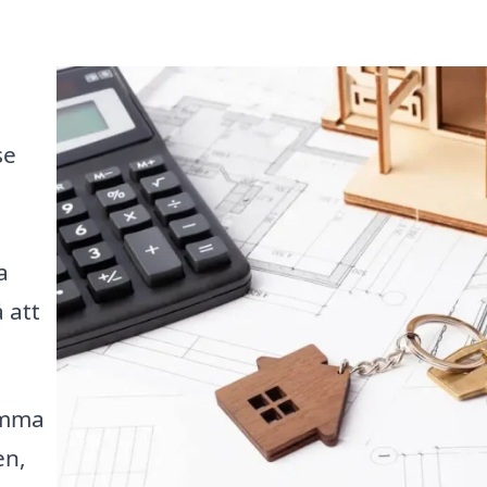
se
a
 att
amma
en,