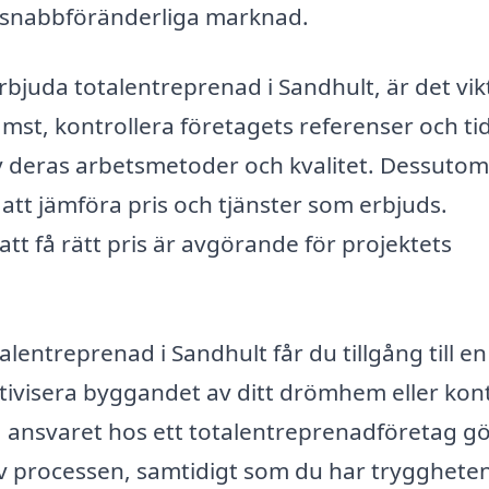
gens snabbföränderliga marknad.
rbjuda totalentreprenad i Sandhult, är det vik
ämst, kontrollera företagets referenser och ti
 av deras arbetsmetoder och kvalitet. Dessuto
r att jämföra pris och tjänster som erbjuds.
tt få rätt pris är avgörande för projektets
entreprenad i Sandhult får du tillgång till en
tivisera byggandet av ditt drömhem eller kont
 ansvaret hos ett totalentreprenadföretag gö
v processen, samtidigt som du har tryggheten 