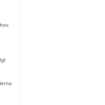
hov.
igt
derna