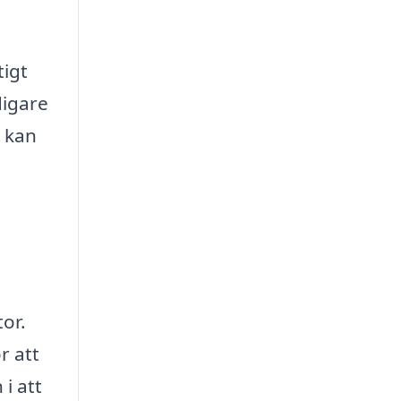
tigt
digare
m kan
or.
r att
i att