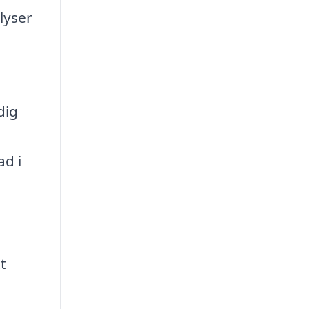
lyser
dig
ad i
t