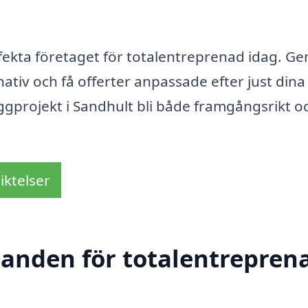
erfekta företaget för totalentreprenad idag. G
rnativ och få offerter anpassade efter just dina
ggprojekt i Sandhult bli både framgångsrikt o
iktelser
danden för totalentreprena