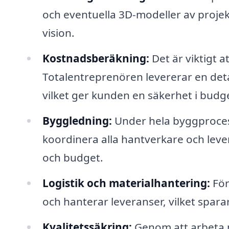
och eventuella 3D-modeller av projekte
vision.
Kostnadsberäkning:
Det är viktigt a
Totalentreprenören levererar en deta
vilket ger kunden en säkerhet i budg
Byggledning:
Under hela byggproces
koordinera alla hantverkare och lever
och budget.
Logistik och materialhantering:
För
och hanterar leveranser, vilket spar
Kvalitetssäkring:
Genom att arbeta 