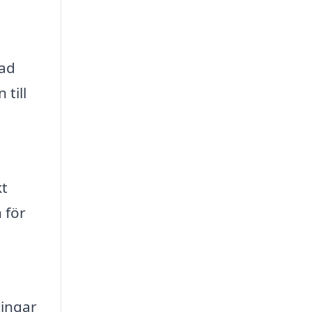
e
nad
till
kt
 för
ningar