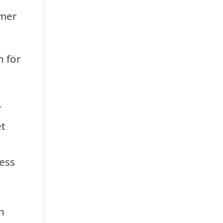
rmer
n för
r
et
ess
h