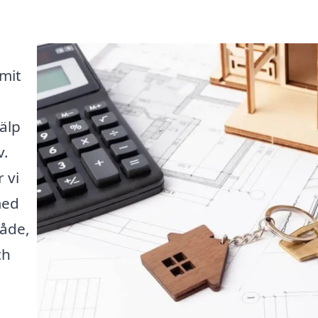
mit
älp
v.
 vi
med
åde,
ch