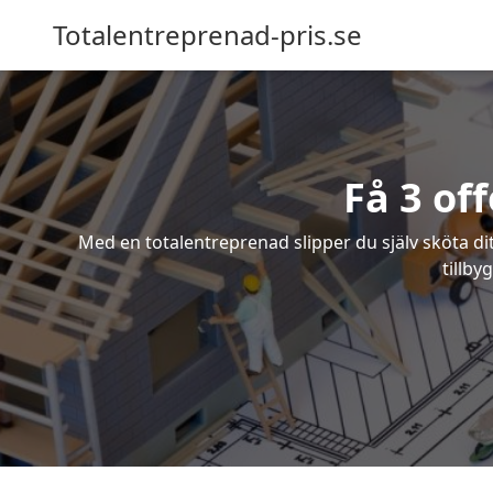
Totalentreprenad-pris.se
Få 3 of
Med en totalentreprenad slipper du själv sköta dit
tillby