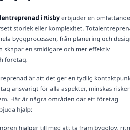
lentreprenad i Risby
erbjuder en omfattand
vsett storlek eller komplexitet. Totalentrepre
ela byggprocessen, från planering och design 
 skapar en smidigare och mer effektiv
h företag.
reprenad är att det ger en tydlig kontaktpun
ag ansvarigt för alla aspekter, minskas risken
m. Här är några områden där ett företag
bjuda hjälp:
ören hjälper till med att ta fram bygglov, rit