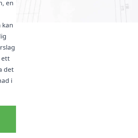
n, en
m kan
dig
rslag
 ett
a det
nad i