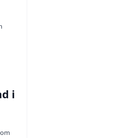
n
d i
t om