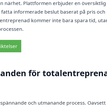
din närhet. Plattformen erbjuder en översiktlig
an fatta informerade beslut baserat på pris och
talentreprenad kommer inte bara spara tid, uta
processen.
iktelser
danden för totalentreprena
en spännande och utmanande process. Oavset