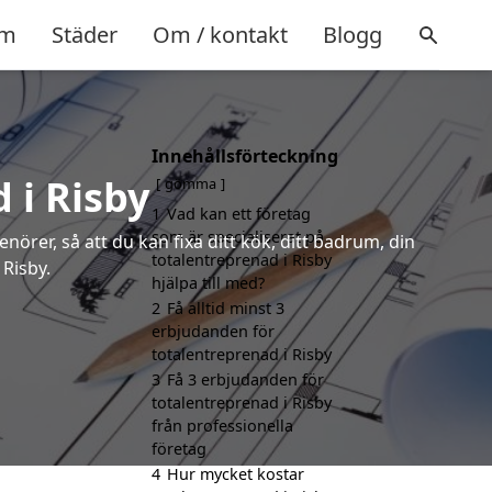
m
Städer
Om / kontakt
Blogg
Innehållsförteckning
 i Risby
gömma
1
Vad kan ett företag
som är specialiserat på
örer, så att du kan fixa ditt kök, ditt badrum, din
totalentreprenad i Risby
 Risby.
hjälpa till med?
2
Få alltid minst 3
erbjudanden för
totalentreprenad i Risby
3
Få 3 erbjudanden för
totalentreprenad i Risby
från professionella
företag
4
Hur mycket kostar