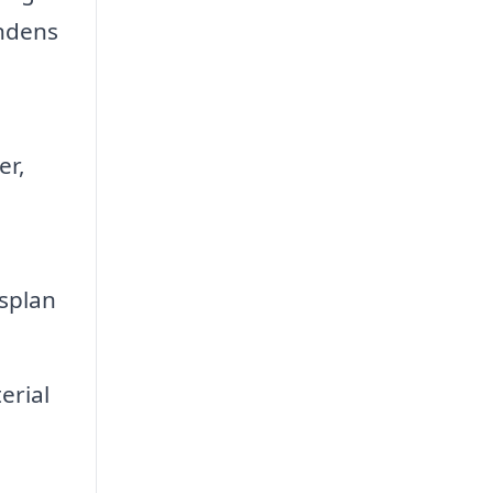
undens
er,
dsplan
erial