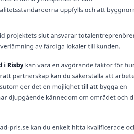
valitetsstandarderna uppfylls och att byggno
id projektets slut ansvarar totalentreprenöre
verlämning av färdiga lokaler till kunden.
 i Risby
kan vara en avgörande faktor för hu
 rätt partnerskap kan du säkerställa att arbet
ssutom ger det en möjlighet till att bygga en
m har djupgående kännedom om området och d
-pris.se kan du enkelt hitta kvalificerade oc