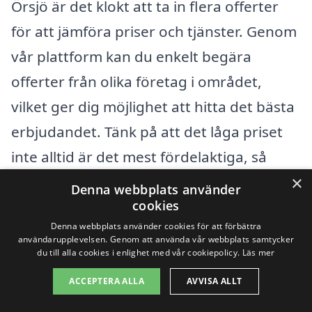
Örsjö är det klokt att ta in flera offerter
för att jämföra priser och tjänster. Genom
vår plattform kan du enkelt begära
offerter från olika företag i området,
vilket ger dig möjlighet att hitta det bästa
erbjudandet. Tänk på att det låga priset
inte alltid är det mest fördelaktiga, så
överväg även kvalitet och referenser när
×
Denna webbplats använder
du väljer entreprenör.
cookies
Denna webbplats använder cookies för att förbättra
användarupplevelsen. Genom att använda vår webbplats samtycker
Det är också viktigt att diskutera
du till alla cookies i enlighet med vår cookiepolicy.
Läs mer
tidsramar och eventuella extra kostnader
ACCEPTERA ALLA
AVVISA ALLT
som kan tillkomma under projektets