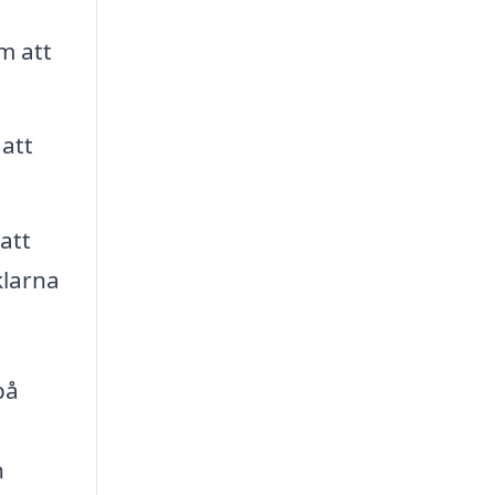
m att
att
att
klarna
på
n