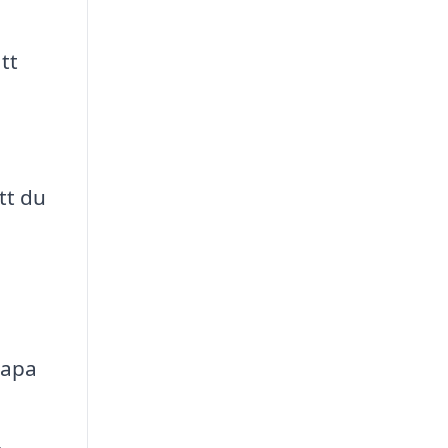
tt
tt du
kapa