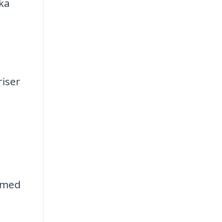
ska
riser
 med