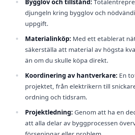
Bygglov och tillstånd:
Totalentrepren
djungeln kring bygglov och nödvändig
uppgift.
Materialinköp:
Med ett etablerat nä
säkerställa att material av högsta kval
än om du skulle köpa direkt.
Koordinering av hantverkare:
En to
projektet, från elektrikern till snickare
ordning och tidsram.
Projektledning:
Genom att ha en ded
att alla delar av byggprocessen över
förseningar eller problem.