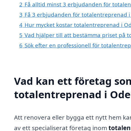
2
Få alltid minst 3 erbjudanden för total
3
Få 3 erbjudanden för totalentreprenad i
4
Hur mycket kostar totalentreprenad i O
5
Vad hjälper till att bestämma priset på
6
Sök efter en professionell för totalent
Vad kan ett företag som
totalentreprenad i Ode
Att renovera eller bygga ett nytt hem k
av ett specialiserat företag inom
totale