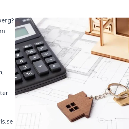
berg?
rm
n,
d
rter
is.se