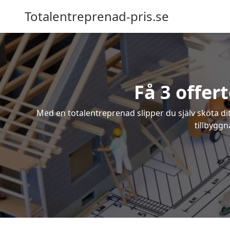
Totalentreprenad-pris.se
Få 3 offer
Med en totalentreprenad slipper du själv sköta dit
tillbyggn