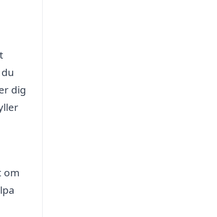
t
 du
er dig
ller
t om
älpa