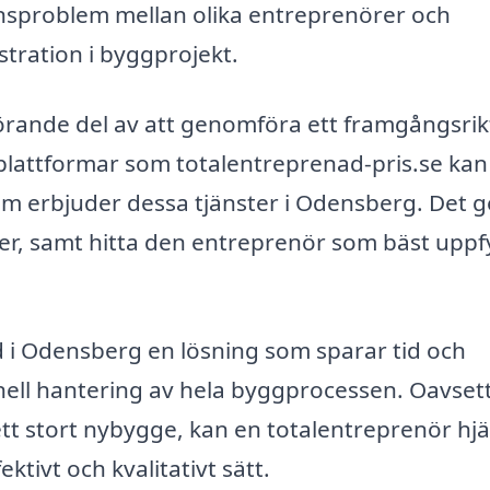
onsproblem mellan olika entreprenörer och
ustration i byggprojekt.
görande del av att genomföra ett framgångsrik
plattformar som totalentreprenad-pris.se kan
g som erbjuder dessa tjänster i Odensberg. Det g
ter, samt hitta den entreprenör som bäst uppfy
 i Odensberg en lösning som sparar tid och
nell hantering av hela byggprocessen. Oavset
tt stort nybygge, kan en totalentreprenör hj
ektivt och kvalitativt sätt.