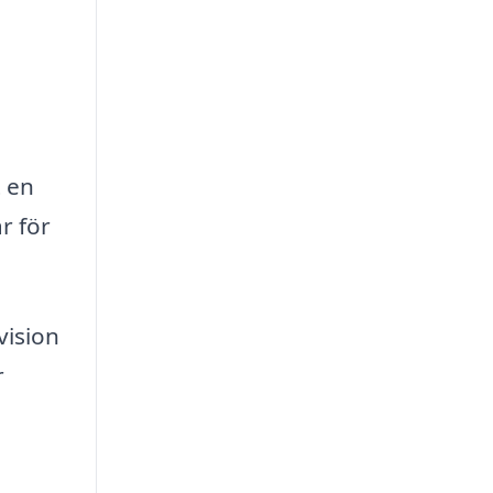
t en
r för
vision
r