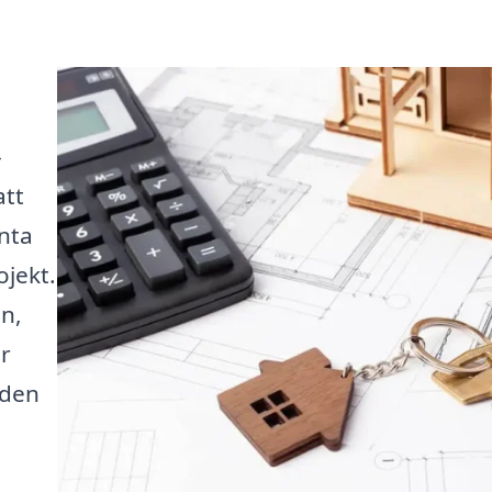
-
att
enta
jekt.
n,
är
nden