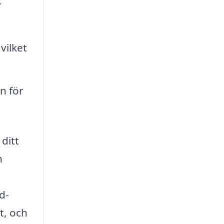
r
vilket
n för
ditt
h
d-
t, och