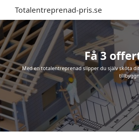
Totalentreprenad-pris.se
Få 3 offe
Med en totalentreprenad slipper du själv sköta dit
tillbygg