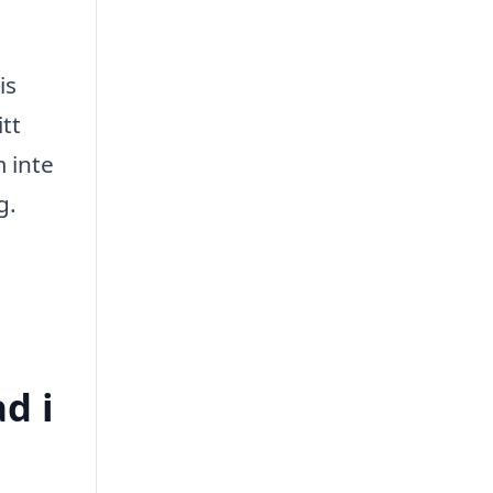
is
tt
m inte
g.
d i