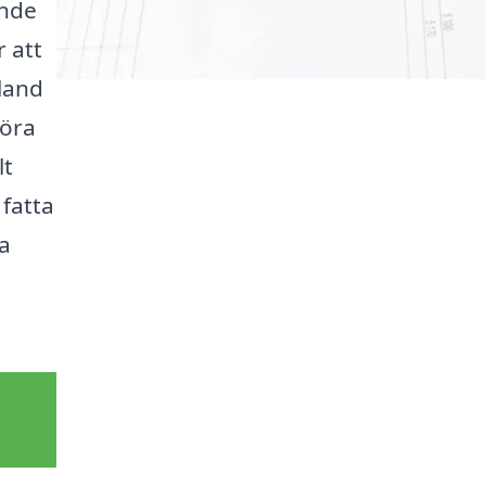
ande
r att
land
göra
lt
 fatta
ka