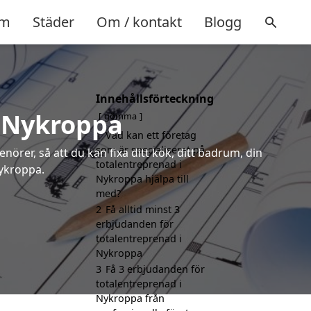
m
Städer
Om / kontakt
Blogg
Innehållsförteckning
i Nykroppa
gömma
1
Vad kan ett företag
som är specialiserat på
örer, så att du kan fixa ditt kök, ditt badrum, din
totalentreprenad i
Nykroppa.
Nykroppa hjälpa till
med?
2
Få alltid minst 3
erbjudanden för
totalentreprenad i
Nykroppa
3
Få 3 erbjudanden för
totalentreprenad i
Nykroppa från