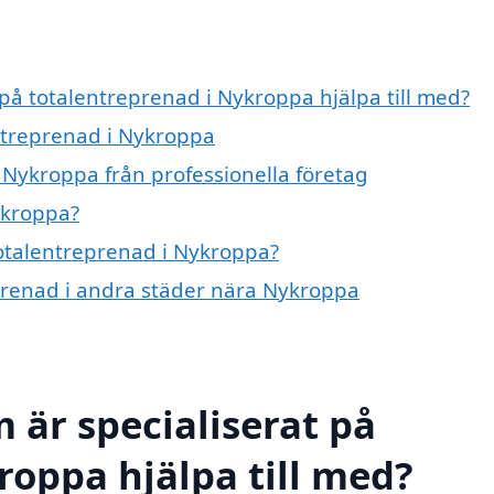
 på totalentreprenad i Nykroppa hjälpa till med?
entreprenad i Nykroppa
 Nykroppa från professionella företag
ykroppa?
totalentreprenad i Nykroppa?
eprenad i andra städer nära Nykroppa
 är specialiserat på
roppa hjälpa till med?