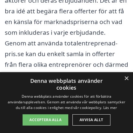
aktörer och deras erbjudanden. Det är en
bra idé att begära flera offerter för att få
en känsla för marknadspriserna och vad
som inkluderas i varje erbjudande.
Genom att använda totalentreprenad-
pris.se kan du enkelt samla in offerter
från flera olika entreprenörer och därmed
göra ett informerat val som passar din
×
Denna webbplats använder
budget och dina behov.
cookies
Denna webbplats använder cookies för att förbättra
användarupplevelsen. Genom att använda vår webbplats samtycker
Att tänka på dessa faktorer och att
du till alla cookies i enlighet med vår cookiepolicy.
Läs mer
jämföra priser kan inte bara hjälpa dig att
ACCEPTERA ALLA
AVVISA ALLT
spara pengar utan också säkerställa att