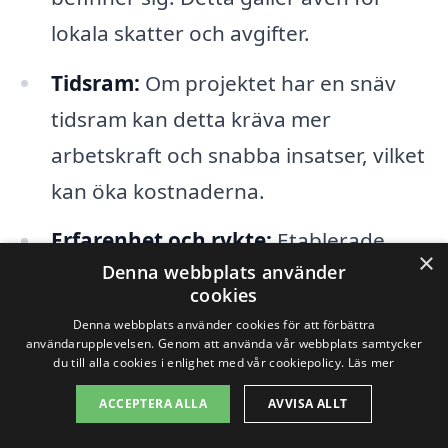
lokala skatter och avgifter.
Tidsram:
Om projektet har en snäv
tidsram kan detta kräva mer
arbetskraft och snabba insatser, vilket
kan öka kostnaderna.
Erfarenhet och rykte:
Etablerade
×
Denna webbplats använder
företag med gott rykte kan ofta
cookies
justera sina priser baserat på
Denna webbplats använder cookies för att förbättra
efterfrågan på deras tjänster.
användarupplevelsen. Genom att använda vår webbplats samtycker
du till alla cookies i enlighet med vår cookiepolicy.
Läs mer
ACCEPTERA ALLA
AVVISA ALLT
För att få en rättvis bedömning av