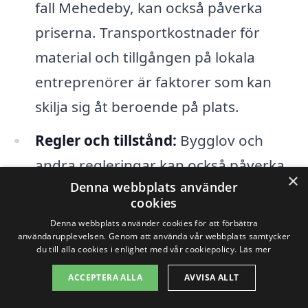
fall Mehedeby, kan också påverka
priserna. Transportkostnader för
material och tillgången på lokala
entreprenörer är faktorer som kan
skilja sig åt beroende på plats.
Regler och tillstånd:
Bygglov och
andra regleringar kan också påverka
×
Denna webbplats använder
kostnaderna. Att navigera genom
cookies
dessa krav kan ta tid och kräva extra
Denna webbplats använder cookies för att förbättra
resurser, vilket kan påverka det totala
användarupplevelsen. Genom att använda vår webbplats samtycker
du till alla cookies i enlighet med vår cookiepolicy.
Läs mer
priset för totalentreprenaden.
ACCEPTERA ALLA
AVVISA ALLT