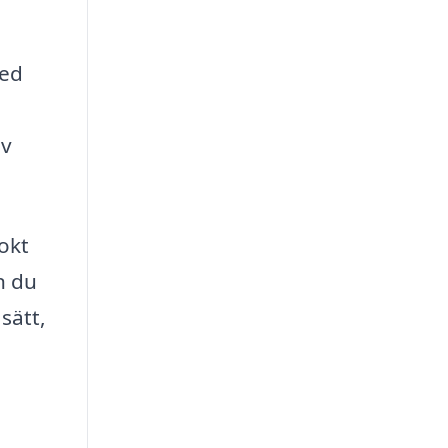
med
ov
okt
n du
sätt,