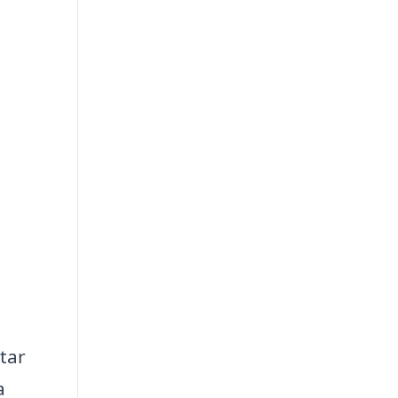
tar
a