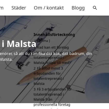
m
Städer
Om / kontakt
Blogg
Innehållsförteckning
 i Malsta
gömma
1
Vad kan ett företag
som är specialiserat på
örer, så att du kan fixa ditt kök, ditt badrum, din
totalentreprenad i
Malsta.
Malsta hjälpa till med?
2
Få alltid minst 3
erbjudanden för
totalentreprenad i
Malsta
3
Få 3 erbjudanden för
totalentreprenad i
Malsta från
professionella företag