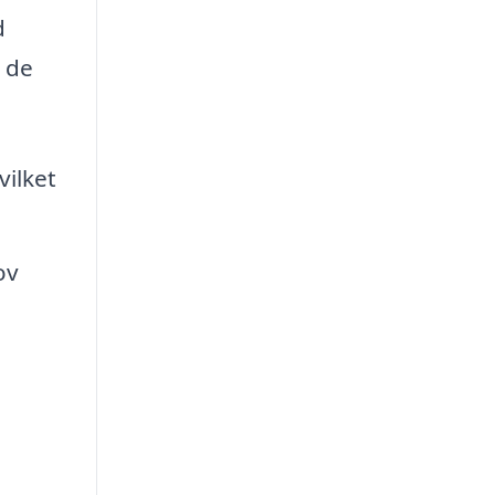
d
v de
ilket
ov