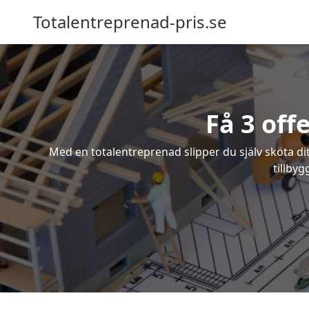
Totalentreprenad-pris.se
Få 3 off
Med en totalentreprenad slipper du själv sköta dit
tillby