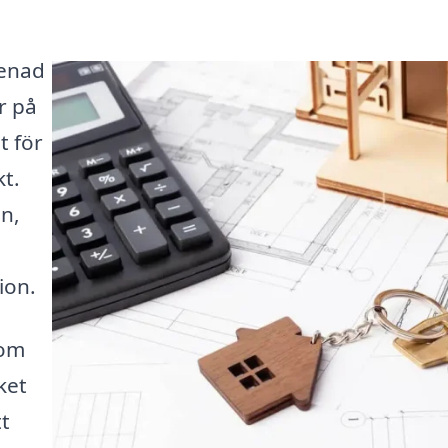
renad
r på
t för
kt.
n,
ion.
som
ket
tt