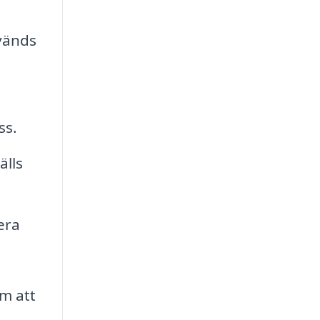
nvänds
ss.
älls
era
om att