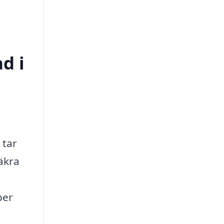
d i
 tar
säkra
per