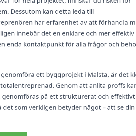
ar för hela projektet, minskar du risken för
. Dessutom kan detta leda till
reprenören har erfarenhet av att förhandla 
ligen innebär det en enklare och mer effektiv
en enda kontaktpunkt för alla frågor och beh
genomföra ett byggprojekt i Malsta, är det kl
å totalentreprenad. Genom att anlita proffs ka
 genomföras på ett strukturerat och effektivt 
å det som verkligen betyder något – att se din