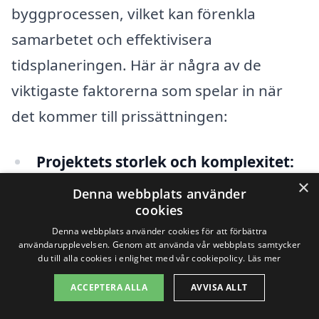
byggprocessen, vilket kan förenkla
samarbetet och effektivisera
tidsplaneringen. Här är några av de
viktigaste faktorerna som spelar in när
det kommer till prissättningen:
Projektets storlek och komplexitet:
×
Större och mer komplexa projekt
Denna webbplats använder
cookies
kräver mer resurser och tid, vilket
Denna webbplats använder cookies för att förbättra
höjer kostnaderna. En enkel
användarupplevelsen. Genom att använda vår webbplats samtycker
du till alla cookies i enlighet med vår cookiepolicy.
Läs mer
tillbyggnad kommer att kosta mindre
än en nybyggnation av en villa.
ACCEPTERA ALLA
AVVISA ALLT