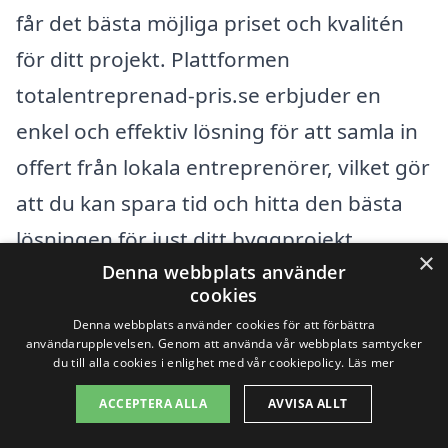
får det bästa möjliga priset och kvalitén
för ditt projekt. Plattformen
totalentreprenad-pris.se erbjuder en
enkel och effektiv lösning för att samla in
offert från lokala entreprenörer, vilket gör
att du kan spara tid och hitta den bästa
lösningen för just ditt byggprojekt.
×
Denna webbplats använder
cookies
Att förstå alla aspekter av
Denna webbplats använder cookies för att förbättra
totalentreprenad kan hjälpa dig i din
användarupplevelsen. Genom att använda vår webbplats samtycker
du till alla cookies i enlighet med vår cookiepolicy.
Läs mer
planering och genomförande. Genom att
ACCEPTERA ALLA
AVVISA ALLT
ta hänsyn till de olika kostnadsposterna
och vara öppen för att diskutera dina