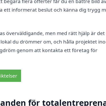
t begära flera offerter får du en bättre bild a
tta ett informerat beslut och känna dig trygg 
s överväldigande, men med rätt hjälp är det f
n lokal du drömmer om, och hålla projektet in
ggdröm genom att kontakta ett företag för
iktelser
danden för totalentreprena