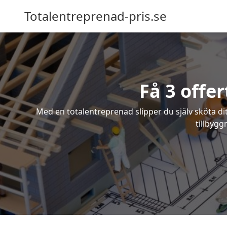
Totalentreprenad-pris.se
Få 3 offe
Med en totalentreprenad slipper du själv sköta dit
tillbygg