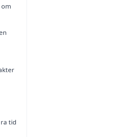
d om
ten
akter
ra tid