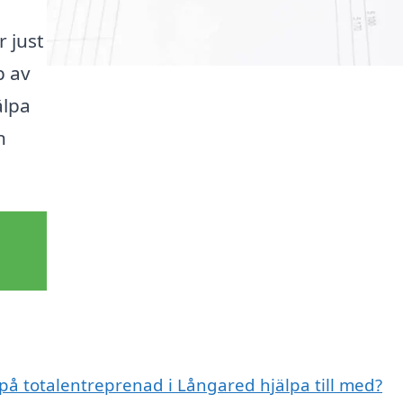
r just
p av
älpa
n
 på totalentreprenad i Långared hjälpa till med?