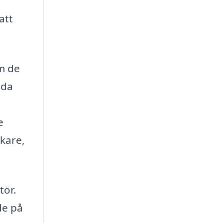
att
m de
uda
e
rkare,
tör.
de på