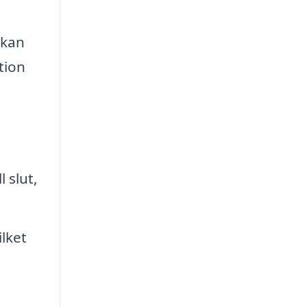
 kan
tion
 slut,
lket