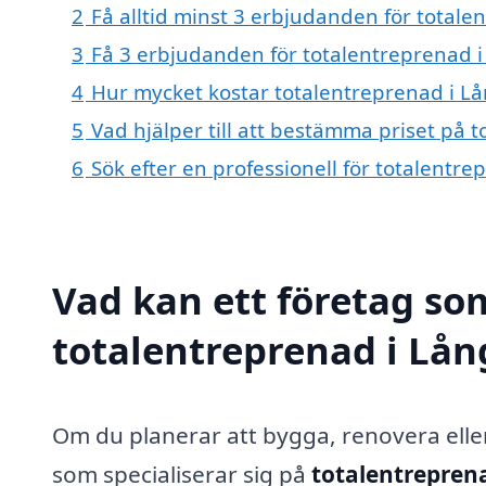
2
Få alltid minst 3 erbjudanden för total
3
Få 3 erbjudanden för totalentreprenad i
4
Hur mycket kostar totalentreprenad i L
5
Vad hjälper till att bestämma priset på 
6
Sök efter en professionell för totalentr
Vad kan ett företag som
totalentreprenad i Lån
Om du planerar att bygga, renovera eller
som specialiserar sig på
totalentrepren