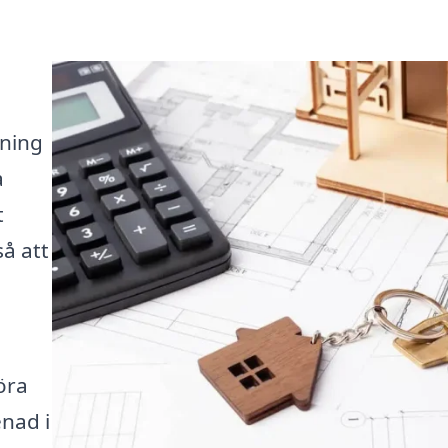
sning
a
t
så att
öra
nad i