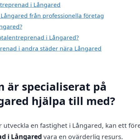
entreprenad i Långared
 Långared från professionella företag
ångared?
totalentreprenad i Långared?
eprenad i andra städer nära Långared
 är specialiserat på
gared hjälpa till med?
 utveckla en fastighet i Långared, kan ett för
ad i Långared
vara en ovärderlig resurs.