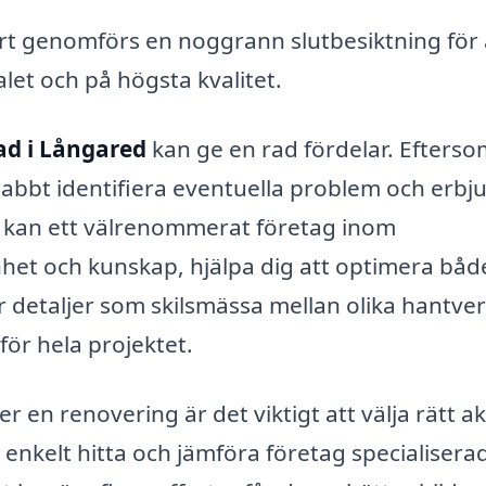
art genomförs en noggrann slutbesiktning för 
talet och på högsta kvalitet.
ad i Långared
kan ge en rad fördelar. Efterso
nabbt identifiera eventuella problem och erbj
m kan ett välrenommerat företag inom
het och kunskap, hjälpa dig att optimera båd
ör detaljer som skilsmässa mellan olika hantve
ör hela projektet.
r en renovering är det viktigt att välja rätt ak
t enkelt hitta och jämföra företag specialisera