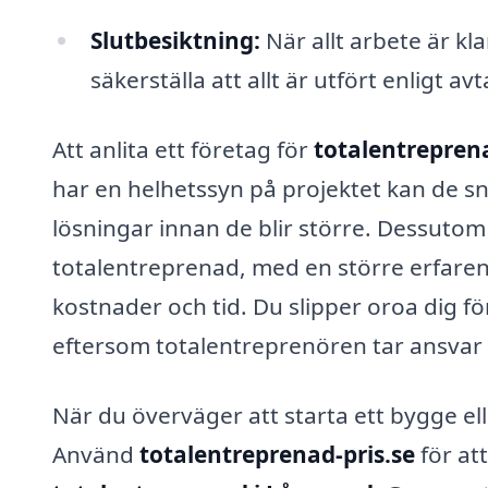
Slutbesiktning:
När allt arbete är kl
säkerställa att allt är utfört enligt av
Att anlita ett företag för
totalentrepren
har en helhetssyn på projektet kan de s
lösningar innan de blir större. Dessuto
totalentreprenad, med en större erfaren
kostnader och tid. Du slipper oroa dig f
eftersom totalentreprenören tar ansvar f
När du överväger att starta ett bygge elle
Använd
totalentreprenad-pris.se
för at