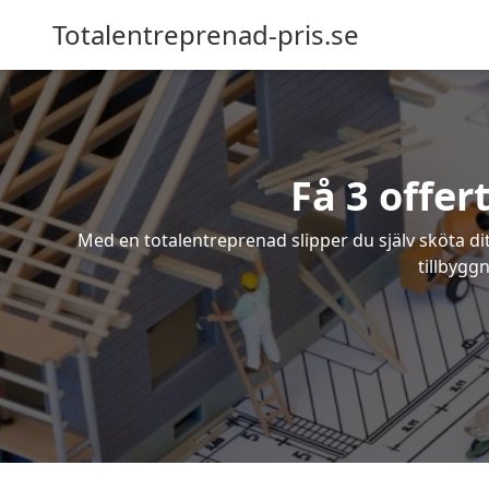
Totalentreprenad-pris.se
Få 3 offer
Med en totalentreprenad slipper du själv sköta dit
tillbygg