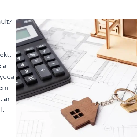
ult?
ekt,
ela
bygga
hem
, är
l.