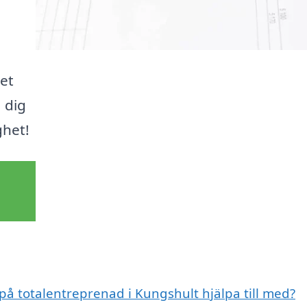
det
a dig
ghet!
 på totalentreprenad i Kungshult hjälpa till med?