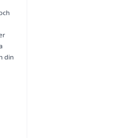
 och
er
a
h din