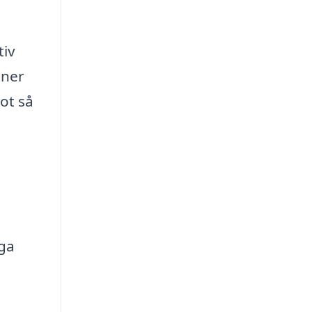
tiv
oner
got så
iga