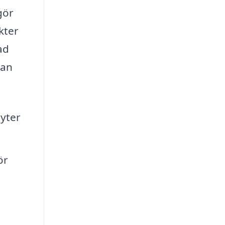
gör
kter
ad
kan
lyter
ör