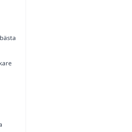
 bästa
kare
a