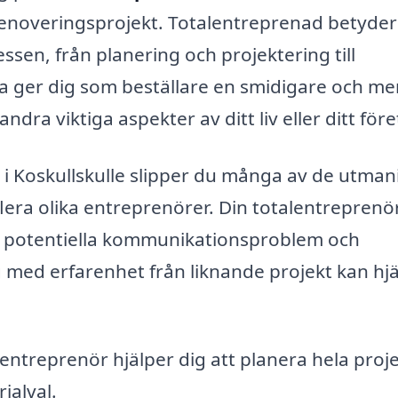
r renoveringsprojekt. Totalentreprenad betyder
ssen, från planering och projektering till
a ger dig som beställare en smidigare och me
ndra viktiga aspekter av ditt liv eller ditt före
i Koskullskulle slipper du många av de utman
ra olika entreprenörer. Din totalentreprenör
r potentiella kommunikationsproblem och
tag med erfarenhet från liknande projekt kan hj
entreprenör hjälper dig att planera hela proje
ialval.