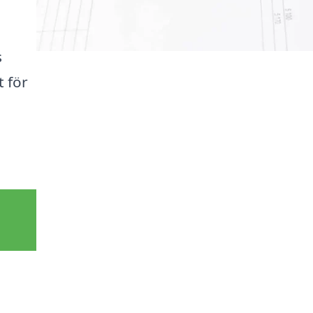
s
t för