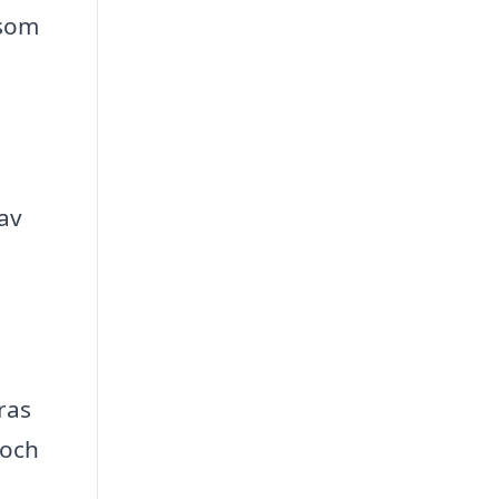
 som
av
ras
 och