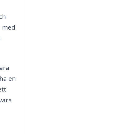
och
g med
a
ara
 ha en
ett
 vara