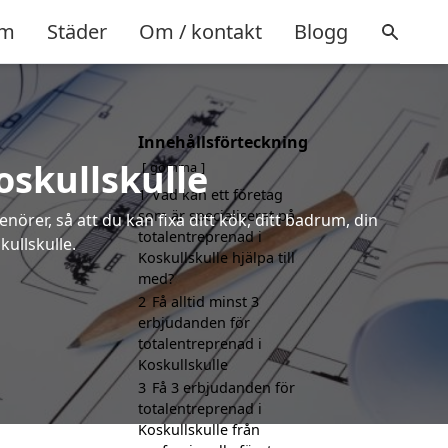
m
Städer
Om / kontakt
Blogg
Innehållsförteckning
oskullskulle
gömma
1
Vad kan ett företag
som är specialiserat på
örer, så att du kan fixa ditt kök, ditt badrum, din
totalentreprenad i
kullskulle.
Koskullskulle hjälpa till
med?
2
Få alltid minst 3
erbjudanden för
totalentreprenad i
Koskullskulle
3
Få 3 erbjudanden för
totalentreprenad i
Koskullskulle från