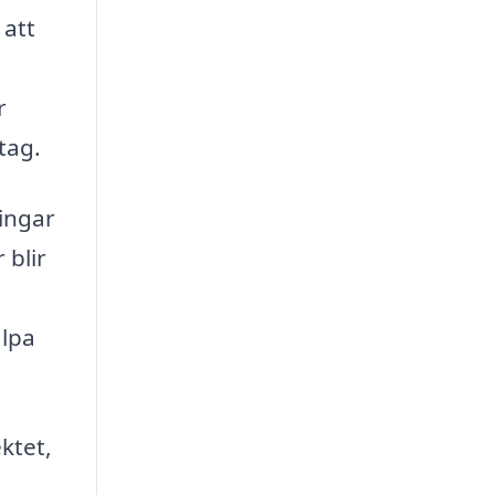
 att
r
tag.
ingar
 blir
älpa
ktet,