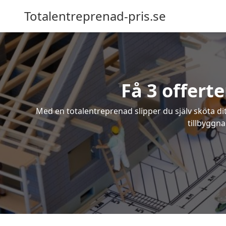
Totalentreprenad-pris.se
Få 3 offert
Med en totalentreprenad slipper du själv sköta dit
tillbyggna