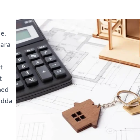
le.
vara
t
t
med
ydda