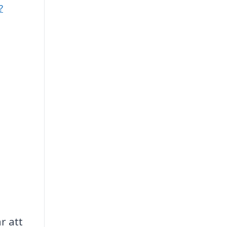
?
r att