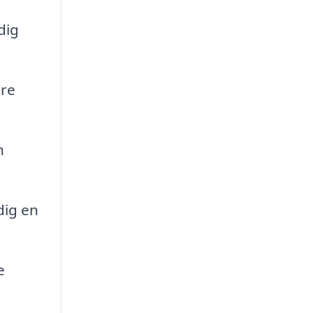
dig
are
h
dig en
e