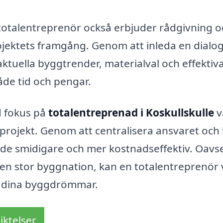
ig totalentreprenör också erbjuder rådgivning 
ojektets framgång. Genom att inleda en dialo
aktuella byggtrender, materialval och effektiv
åde tid och pengar.
d fokus på
totalentreprenad i Koskullskulle
v
ggprojekt. Genom att centralisera ansvaret och
åde smidigare och mer kostnadseffektiv. Oavs
 en stor byggnation, kan en totalentreprenör
å dina byggdrömmar.
iktelser