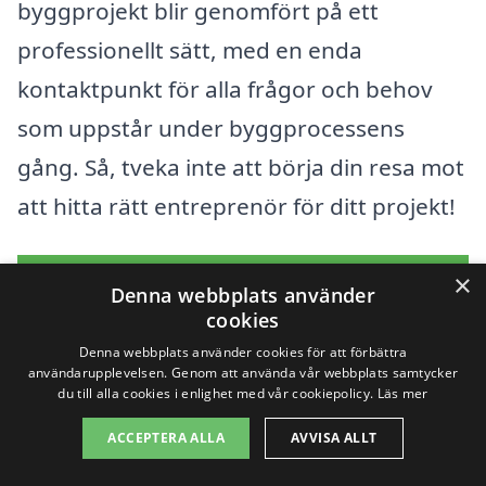
byggprojekt blir genomfört på ett
professionellt sätt, med en enda
kontaktpunkt för alla frågor och behov
som uppstår under byggprocessens
gång. Så, tveka inte att börja din resa mot
att hitta rätt entreprenör för ditt projekt!
×
Få 3 erbjudanden, gratis och utan
Denna webbplats använder
cookies
förpliktelser
Denna webbplats använder cookies för att förbättra
användarupplevelsen. Genom att använda vår webbplats samtycker
du till alla cookies i enlighet med vår cookiepolicy.
Läs mer
Vad hjälper till att
ACCEPTERA ALLA
AVVISA ALLT