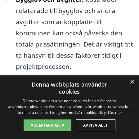
relaterade till bygglov och andra
avgifter som är kopplade till
kommunen kan också påverka den
totala prissättningen. Det är viktigt att
ta hänsyn till dessa faktorer tidigt i
projektprocessen.
×
Tidsramar:
Hur länge ett projekt
Denna webbplats använder
cookies
förväntas ta att slutföra kan också
Denna webbplats använder cookies för att förbättra
påverka priset. Snabbare tidsramar
användarupplevelsen. Genom att använda vår webbplats samtycker
du till alla cookies i enlighet med vår cookiepolicy.
Läs mer
kan leda till högre kostnader på grund
av behovet av extra resurser.
ACCEPTERA ALLA
AVVISA ALLT