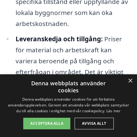
specifika tillstånd eller uppfyllande av
lokala byggnormer som kan öka
arbetskostnaden.
Leveranskedja och tillgång:
Priser
för material och arbetskraft kan
variera beroende på tillgång och
efterfrågan i området. Det är viktigt
×
att ha detta i åtanke när man
Denna webbplats använder
cookies
budgeterar för totalentreprenad i
Denna webbplats använder cookies för att förbättra
Ingatorp.
användarupplevelsen. Genom att använda vår webbplats samtycker
du till alla cookies i enlighet med vår cookiepolicy.
Läs mer
Förberedelse och planering:
En
ACCEPTERA ALLA
AVVISA ALLT
välplanerad och noggrant utförd