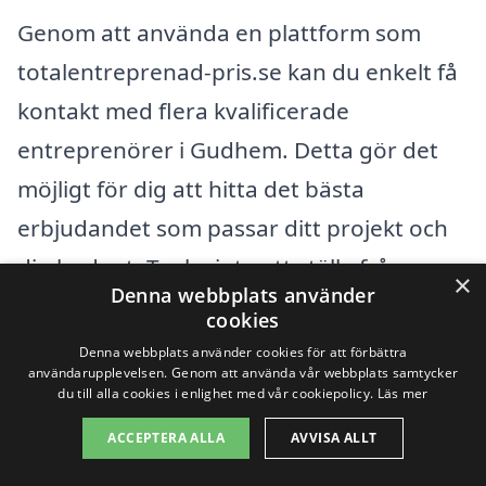
Genom att använda en plattform som
totalentreprenad-pris.se kan du enkelt få
kontakt med flera kvalificerade
entreprenörer i Gudhem. Detta gör det
möjligt för dig att hitta det bästa
erbjudandet som passar ditt projekt och
din budget. Tveka inte att ställa frågor
×
Denna webbplats använder
och be om klargöranden kring kostnader
cookies
och tjänster, så att du kan göra ett
Denna webbplats använder cookies för att förbättra
användarupplevelsen. Genom att använda vår webbplats samtycker
välgrundat val för din totalentreprenad.
du till alla cookies i enlighet med vår cookiepolicy.
Läs mer
ACCEPTERA ALLA
AVVISA ALLT
Få 3 erbjudanden, gratis och utan