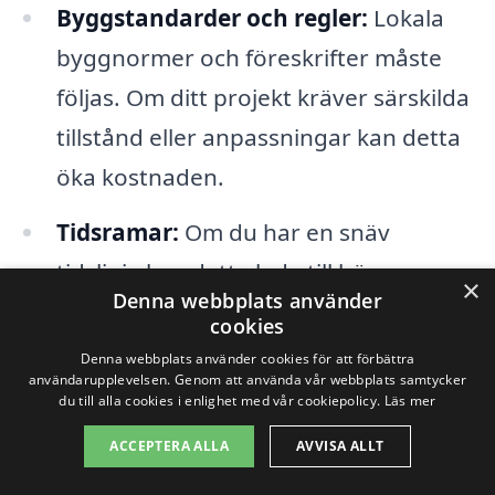
Byggstandarder och regler:
Lokala
byggnormer och föreskrifter måste
följas. Om ditt projekt kräver särskilda
tillstånd eller anpassningar kan detta
öka kostnaden.
Tidsramar:
Om du har en snäv
tidslinje kan detta leda till högre
×
Denna webbplats använder
kostnader, särskilt om fler arbetare
cookies
behöver anställas för att uppfylla
Denna webbplats använder cookies för att förbättra
användarupplevelsen. Genom att använda vår webbplats samtycker
deadline.
du till alla cookies i enlighet med vår cookiepolicy.
Läs mer
Entreprenörens erfarenhet:
En
ACCEPTERA ALLA
AVVISA ALLT
erfaren totalentreprenör kommer att