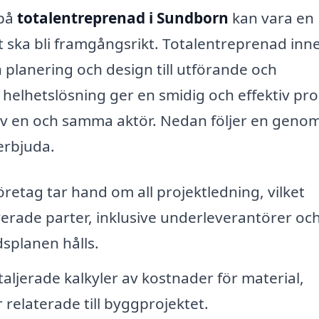
 på
totalentreprenad i Sundborn
kan vara en
t ska bli framgångsrikt. Totalentreprenad inn
n planering och design till utförande och
helhetslösning ger en smidig och effektiv pr
s av en och samma aktör. Nedan följer en gen
erbjuda.
retag tar hand om all projektledning, vilket
verade parter, inklusive underleverantörer oc
idsplanen hålls.
aljerade kalkyler av kostnader för material,
 relaterade till byggprojektet.