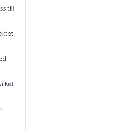
s till
ektet
med
ilket
h