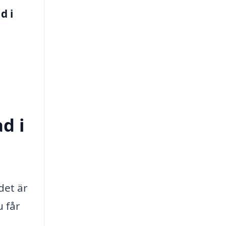
d i
d i
det är
u får