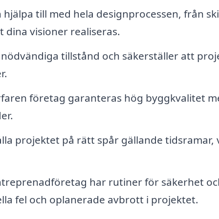
hjälpa till med hela designprocessen, från skis
t dina visioner realiseras.
nödvändiga tillstånd och säkerställer att proj
r.
rfaren företag garanteras hög byggkvalitet 
er.
lla projektet på rätt spår gällande tidsramar, v
.
treprenadföretag har rutiner för säkerhet oc
lla fel och oplanerade avbrott i projektet.