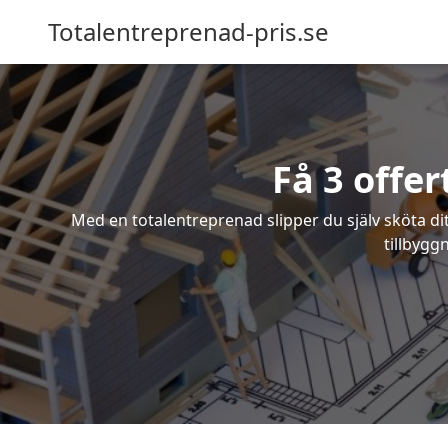
Totalentreprenad-pris.se
Få 3 offe
Med en totalentreprenad slipper du själv sköta dit
tillbygg