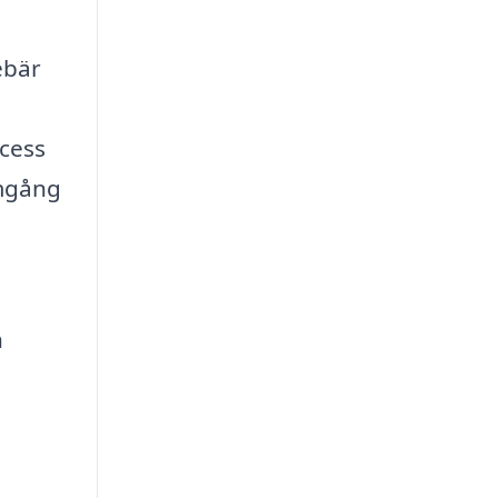
ebär
ocess
omgång
h