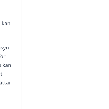
, kan
nsyn
för
e kan
lt
ättar