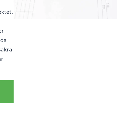
ektet.
er
ida
säkra
är