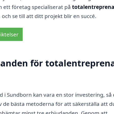
 ett företag specialiserat på
totalentreprena
 se till att ditt projekt blir en succé.
iktelser
danden för totalentreprena
ad i Sundborn kan vara en stor investering, så 
av de bästa metoderna för att säkerställa att d
id inhämtar minst tre erbjudanden. Genom att