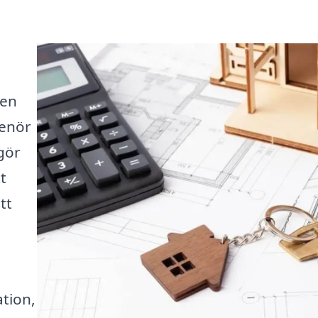
 en
renör
gör
t
tt
tion,